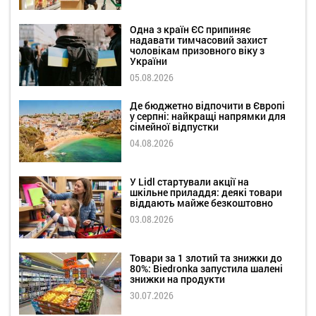
Одна з країн ЄС припиняє
надавати тимчасовий захист
чоловікам призовного віку з
України
05.08.2026
Де бюджетно відпочити в Європі
у серпні: найкращі напрямки для
сімейної відпустки
04.08.2026
У Lidl стартували акції на
шкільне приладдя: деякі товари
віддають майже безкоштовно
03.08.2026
Товари за 1 злотий та знижки до
80%: Biedronka запустила шалені
знижки на продукти
30.07.2026