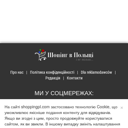
Шопінг в Польщі
і не тільки...
Про нас
Політика конфіденційності
Dla reklamodawców
Редакція
Контакти
МИ У СОЦМЕРЕЖАХ:
×
На сайті shoppingpl.com застосовано технологію Cookie, що
уможливлює якісніше подання контенту для відвідувачів.
Якщо ви згодні з цим, просто продовжуйте користуватися
сайтом, як ви звикли. В іншому випадку змініть налаштування
© 2026 Закупи в Польщі. Developed by
Realnet.cf
.
Depositphotos