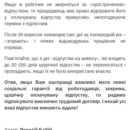
Якщо ж робітник не звернеться за «простроченою»
відпусткою, то працедавець має право відправити його
у оплачувану відпустку примусово, непогоджуючи
терміни з підлеглим.
Після 30 вересня невикористані дні за попередній рік –
«згорають» і ніяких відшкодувань працівник не
отримає.
Пам’ятайте, що 4 дні «відпустки на вимогу», які входять
до 20 (26) днів щорічної відпустки – не переносяться і
пропадають, якщо їх не було використано вчасно.
Отже, якщо Вам насправді важливо мати певні
соціальні гарантії від роботодавця, зокрема,
щорічну оплачувану відпустку, то радимо
підписувати виключно трудовий договір. І нехай усі
ваші відпустки минають вдало!
Автор:
Леонтій Бабій