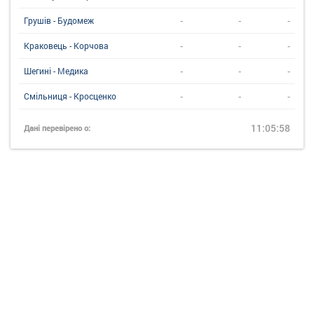
-
-
-
Грушів - Будомеж
-
-
-
Краковець - Корчова
-
-
-
Шегині - Медика
-
-
-
Смільниця - Кросценко
11:05:58
Дані перевірено о: