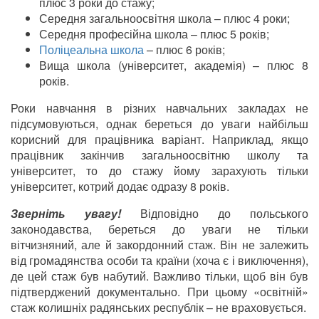
плюс 3 роки до стажу;
Середня загальноосвітня школа – плюс 4 роки;
Середня професійна школа – плюс 5 років;
Поліцеальна школа
– плюс 6 років;
Вища школа (університет, академія) – плюс 8
років.
Роки навчання в різних навчальних закладах не
підсумовуються, однак береться до уваги найбільш
корисний для працівника варіант. Наприклад, якщо
працівник закінчив загальноосвітню школу та
університет, то до стажу йому зарахують тільки
університет, котрий додає одразу 8 років.
Зверніть увагу!
Відповідно до польського
законодавства, береться до уваги не тільки
вітчизняний, але й закордонний стаж. Він не залежить
від громадянства особи та країни (хоча є і виключення),
де цей стаж був набутий. Важливо тільки, щоб він був
підтверджений документально. При цьому «освітній»
стаж колишніх радянських республік – не враховується.