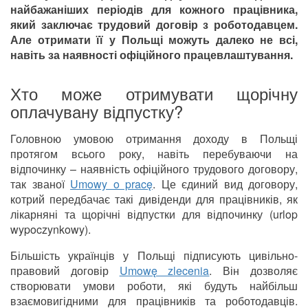
найбажаніших періодів для кожного працівника,
який заключає трудовий договір з роботодавцем.
Але отримати її у Польщі можуть далеко не всі,
навіть за наявності офіційного працевлаштування.
Хто може отримувати щорічну
оплачувану відпустку?
Головною умовою отримання доходу в Польщі
протягом всього року, навіть перебуваючи на
відпочинку – наявність офіційного трудового договору,
так званої
Umowy o pracę
. Це єдиний вид договору,
котрий передбачає такі дивіденди для працівників, як
лікарняні та щорічні відпустки для відпочинку (urlop
wypoczynkowy).
Більшість українців у Польщі підписують цивільно-
правовий договір
Umowę zlecenia
. Він дозволяє
створювати умови роботи, які будуть найбільш
взаємовигідними для працівників та роботодавців.