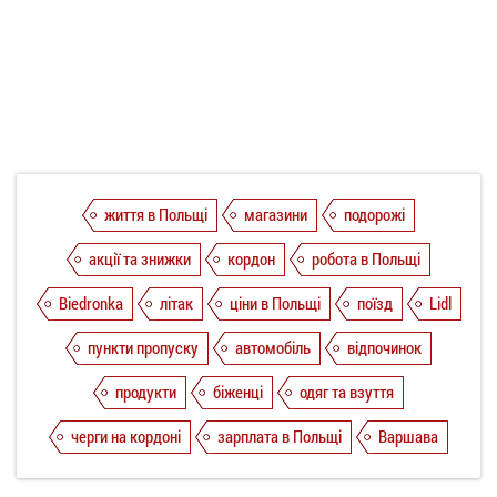
життя в Польщі
магазини
подорожі
акції та знижки
кордон
робота в Польщі
Biedronka
літак
ціни в Польщі
поїзд
Lidl
пункти пропуску
автомобіль
відпочинок
продукти
біженці
одяг та взуття
черги на кордоні
зарплата в Польщі
Варшава