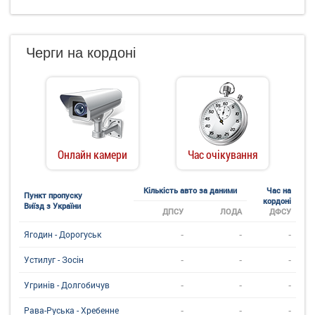
Черги на кордоні
Онлайн камери
Час очікування
Кількість авто за даними
Час на
Пункт пропуску
кордоні
Виїзд з України
ДПСУ
ЛОДА
ДФСУ
-
-
-
Ягодин - Дорогуськ
-
-
-
Устилуг - Зосін
-
-
-
Угринiв - Долгобичув
-
-
-
Рава-Руська - Хребенне