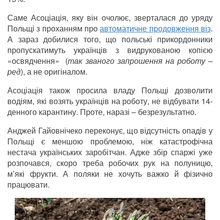
Саме Асоціація, яку він очолює, зверталася до уряду
Польщі з проханням про
автоматичне продовження віз
.
А зараз добилися того, що польські прикордонники
пропускатимуть українців з видрукованою копією
«освядчення» (
так званого запрошення на роботу –
ред
), а не оригіналом.
Асоціація також просила владу Польщі дозволити
водіям, які возять українців на роботу, не відбувати 14-
денного карантину. Проте, наразі – безрезультатно.
Анджей Гайовнічеко переконує, що відсутність опадів у
Польщі є меншою проблемою, ніж катастрофічна
нестача українських заробітчан. Адже збір спаржі уже
розпочався, скоро треба робочих рук на полуницю,
м’які фрукти. А поляки не хочуть важко й фізично
працювати.