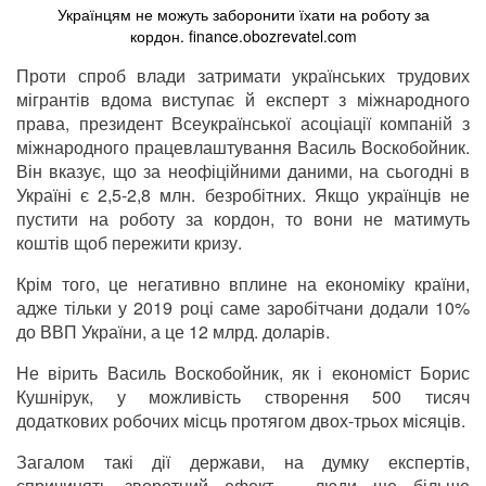
Українцям не можуть заборонити їхати на роботу за
кордон. finance.obozrevatel.com
Проти спроб влади затримати українських трудових
мігрантів вдома виступає й експерт з міжнародного
права, президент Всеукраїнської асоціації компаній з
міжнародного працевлаштування Василь Воскобойник.
Він вказує, що за неофіційними даними, на сьогодні в
Україні є 2,5-2,8 млн. безробітних. Якщо українців не
пустити на роботу за кордон, то вони не матимуть
коштів щоб пережити кризу.
Крім того, це негативно вплине на економіку країни,
адже тільки у 2019 році саме заробітчани додали 10%
до ВВП України, а це 12 млрд. доларів.
Не вірить Василь Воскобойник, як і економіст Борис
Кушнірук, у можливість створення 500 тисяч
додаткових робочих місць протягом двох-трьох місяців.
Загалом такі дії держави, на думку експертів,
спричинять зворотний ефект – люди ще більше