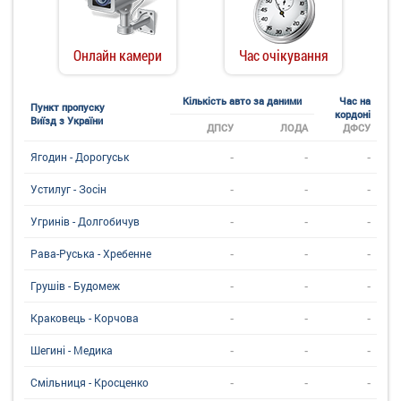
Онлайн камери
Час очікування
Кількість авто за даними
Час на
Пункт пропуску
кордоні
Виїзд з України
ДПСУ
ЛОДА
ДФСУ
-
-
-
Ягодин - Дорогуськ
-
-
-
Устилуг - Зосін
-
-
-
Угринiв - Долгобичув
-
-
-
Рава-Руська - Хребенне
-
-
-
Грушів - Будомеж
-
-
-
Краковець - Корчова
-
-
-
Шегині - Медика
-
-
-
Смільниця - Кросценко