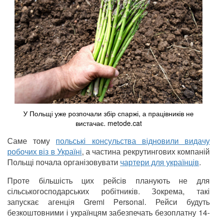
У Польщі уже розпочали збір спаржі, а працівників не
вистачає. metode.cat
Саме тому
польські консульства відновили видачу
робочих віз в Україні
, а частина рекрутингових компаній
Польщі почала організовувати
чартери для українців
.
Проте більшість цих рейсів планують не для
сільськогосподарських робітників. Зокрема, такі
запускає агенція Gremi Personal. Рейси будуть
безкоштовними і українцям забезпечать безоплатну 14-