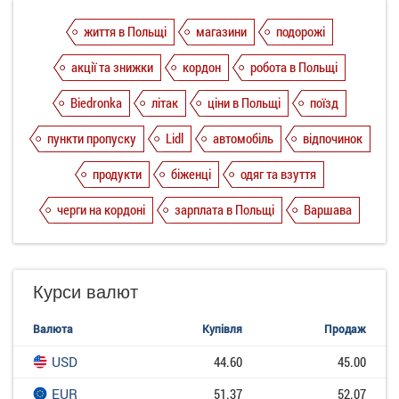
життя в Польщі
магазини
подорожі
акції та знижки
кордон
робота в Польщі
Biedronka
літак
ціни в Польщі
поїзд
пункти пропуску
Lidl
автомобіль
відпочинок
продукти
біженці
одяг та взуття
черги на кордоні
зарплата в Польщі
Варшава
Курси валют
Валюта
Купівля
Продаж
USD
44.60
45.00
EUR
51.37
52.07